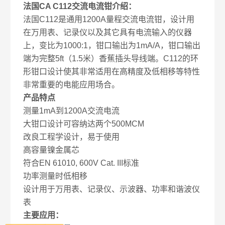
法国
CA C112
交流电流钳介绍：
法国
C112
是通用
1200A
量程交流电流钳，设计用
在万用表、记录仪以及其它具有电流输入的仪器
上，变比为
1000:1
，钳口输出为
1mA/A
，钳口输出
端为完整
5ft
（
1.5
米）香蕉插头导
线端。
C112
的环
形钳口设计使其非常适用在高精度及低相移等特性
非常重要的电能应用场合。
产品特点
测量
1mA
到
1200A
交流电流
大钳口设计可容纳达两个
500MCM
改良工程学设计，易于使用
高容量镍金属芯
符合
EN 61010, 600V Cat. III
标准
功率测量时低相移
设计用于万用表、记录仪、示波器、功率和谐波仪
表
主要应用：