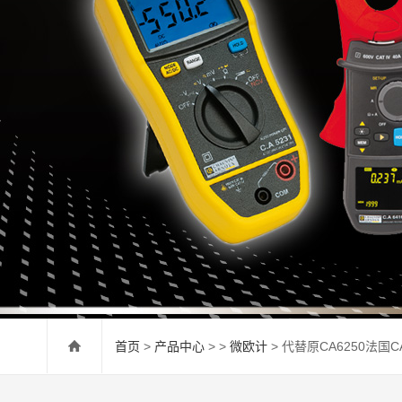
首页
>
产品中心
> >
微欧计
> 代替原CA6250法国C