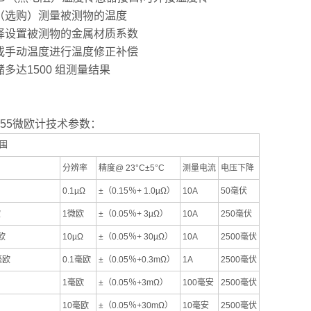
（选购）测量被测物的温度
择设置被测物的金属材质系数
或手动温度进行温度修正补偿
多达1500 组测量结果
255微欧计技术参数：
围
分辨率
精度@ 23°C±5°C
测量电流
电压下降
0.1µΩ
±（0.15％+ 1.0µΩ）
10A
50毫伏
欧
1微欧
±（0.05％+ 3µΩ）
10A
250毫伏
欧
10µΩ
±（0.05％+ 30µΩ）
10A
2500毫伏
毫欧
0.1毫欧
±（0.05％+0.3mΩ）
1A
2500毫伏
1毫欧
±（0.05％+3mΩ）
100毫安
2500毫伏
10毫欧
±（0.05％+30mΩ）
10毫安
2500毫伏