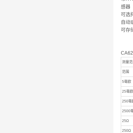
感器
可选
自动
可存储
CA6
测量范
范围
5毫欧
25毫
250毫
2500
25Ω
250Ω