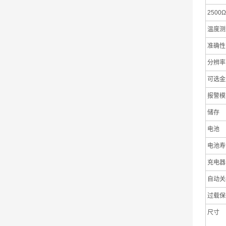
2500Ω
温度测
准确性
分辨率
可选金
报警模
储存
电池
电池寿
充电器
自动关
过载保
尺寸
（长