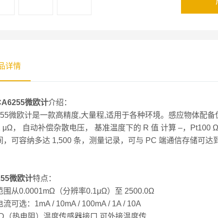
品详情
A6255微欧计
介绍：
6255微欧计是一款高精度,大量程,适用于各种环境。感应物体配备优
.1 μΩ， 自动补偿杂散电压， 基准温度下的 R 值 计算 –，Pt
，可容纳多达 1,500 条，测量记录，可与 PC 端通信存储可达
255微欧计
特点：
围从0.0001mΩ（分辨率0.1μΩ）至 2500.0Ω
可选：1mA / 10mA / 100mA / 1A / 10A
TD（热电阻）温度传感器接口,可外接温度传