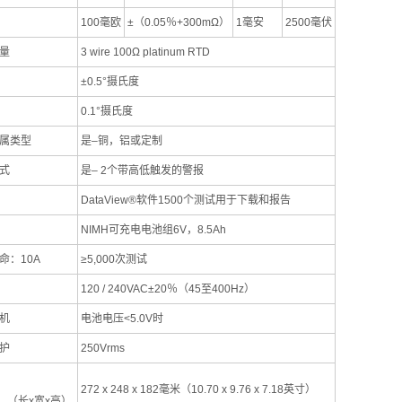
100毫欧
±（0.05％+300mΩ）
1毫安
2500毫伏
量
3 wire 100Ω platinum RTD
±0.5°摄氏度
0.1°摄氏度
属类型
是–铜，铝或定制
式
是– 2个带高低触发的警报
DataView®软件1500个测试用于下载和报告
NIMH可充电电池组6V，8.5Ah
命：10A
≥5,000次测试
120 / 240VAC±20％（45至400Hz）
机
电池电压<5.0V时
护
250Vrms
272 x 248 x 182毫米（10.70 x 9.76 x 7.18英寸）
x宽x高）