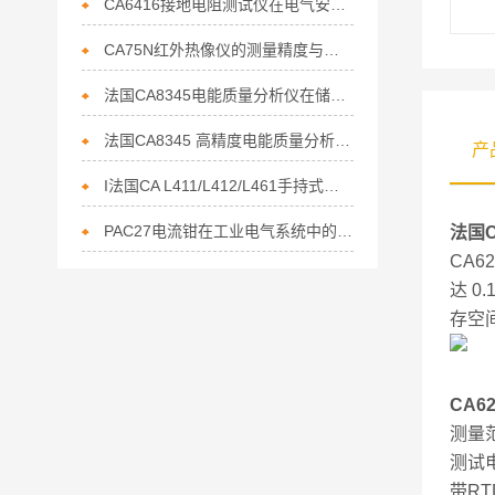
CA6416接地电阻测试仪在电气安全中的重要性
CA75N红外热像仪的测量精度与误差分析
法国CA8345电能质量分析仪在储能行业电能管理的核心利器
法国CA8345 高精度电能质量分析仪赋能节能行业的精准监测利器
产
I法国CA L411/L412/L461手持式数据记录仪上市通知
PAC27电流钳在工业电气系统中的作用
法国C
CA
达 0
存空间
CA6
测量范
测试电流
带R