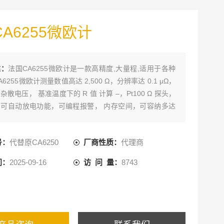
A6255微欧计
述：
法国CA6255微欧计是一款高精度,大量程,适用于各种
6255微欧计测量数值高达 2,500 Ω，分辨率达 0.1 μΩ，
散电压， 基准温度下的 R 值 计算 –，Pt100 Ω 探头，
可自动放电功能，可编程报警， 内存空间，可容纳多达
0 条，测量记录，可与 PC 端通信存储可达到1500组没量结
号：
代替原CA6250
厂商性质：
代理商
间：
2025-09-16
访 问 量：
8743