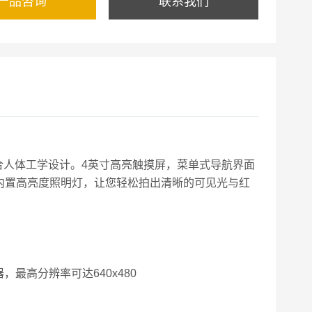
产品咨询
联系我们
合人体工学设计。
4
英寸高亮触摸屏，菜单式导航界面
内置高亮度照明灯，让您轻松拍出清晰的可见光与红
器，最高分辨率可达
640x480