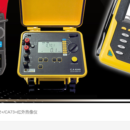
72+/CA73+红外热像仪