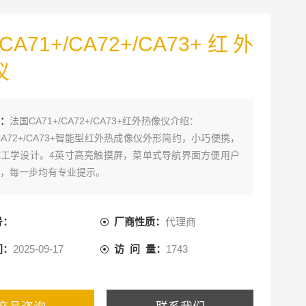
A71+/CA72+/CA73+红外
仪
：
法国CA71+/CA72+/CA73+红外热像仪介绍：
+/CA72+/CA73+智能型红外热成像仪外形简约，小巧便携，
工学设计。4英寸高亮触摸屏，菜单式导航界面方便用户
，每一步均有专业提示。
号：
厂商性质：
代理商
间：
2025-09-17
访 问 量：
1743