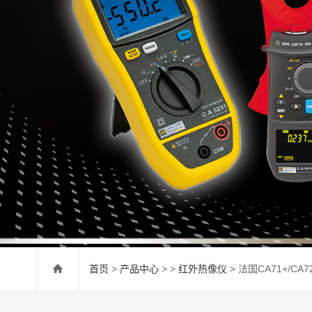
首页
>
产品中心
> >
红外热像仪
> 法国CA71+/CA