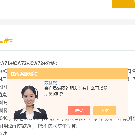
品详情
CA71+/CA72+/CA73+
介绍：
+/CA72+/CA73+
智能型红外热成像仪外形简约，小巧便携，符
用户轻松操作，每一步均有专业提示，让使用者也能成为专家！
欢迎您！
比图，智能图像处理技术帮助检测工作更加高效和精准。
来自局域网的朋友！有什么可以帮
助您的吗？
特点：
对焦模式
:
自动、手动、连续自动
图像输出
:
红外、可见光、画中画、融合
64G
，标配
64GSD
卡，轻松存储大量图片、录像最新红外探测
耐用
:2m
防跌落，
IP54
防水防尘功能。
领域