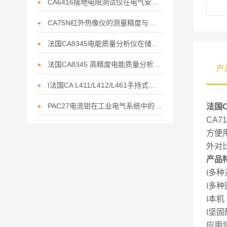
CA6416接地电阻测试仪在电气安全中的重要性
CA75N红外热像仪的测量精度与误差分析
法国CA8345电能质量分析仪在储能行业电能管理的核心利器
法国CA8345 高精度电能质量分析仪赋能节能行业的精准监测利器
产
I法国CA L411/L412/L461手持式数据记录仪上市通知
PAC27电流钳在工业电气系统中的作用
法国
CA71
方便
外对
产品
l
多种
l
多种
l
本机
l
坚固
应用