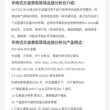
手持式示波表和现场总线分析仪介绍：
OX7202-BUS线分析示波器可用于执行现场评估线技术完整性，检
测线电气规格的同步。现场线组成的一系列通讯线，电子信号会在2
个远程通讯设备中间传输。这样的传输系统会替换传统的4-20mA模
拟信号。在现场，各种干扰（布线的恶化，电磁波辐射，绝缘体老
化，漏电等）可能会导致信号传输的误差。
手持式示波表和现场总线分析仪产品特点：
200 MHz 的示波器
示波器、万用表、FFT 分析仪、谐波分析仪和记录仪
现场总线分析仪：KNX, DALI, CAN, LIN, FLEXRAY, AS-I,
RS-485, RS-232, 以太网 (OX7202-BUS / OX7204 BUS)
2.5 GS/s 实时采样率,50GS/s 等效采样率
存储深度每通道2500 点（示波器模式下）,可扩展到50K
2个隔离通道,600V Cat III,可同时显示8 个波形。
12 位垂直分辨率,更深入、更精确进行缩放
33 个直接命令键和视窗式菜单界面
2 个独立通道,4000- 点,TRMS,200kHz 数字万用表功能