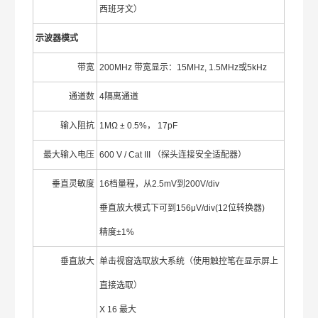
西班牙文）
示波器模式
带宽
200MHz 带宽显示：15MHz, 1.5MHz或5kHz
通道数
4隔离通道
输入阻抗
1MΩ ± 0.5%， 17pF
最大输入电压
600 V / Cat III （探头连接安全适配器）
垂直灵敏度
16档量程，从2.5mV到200V/div
垂直放大模式下可到156μV/div(12位转换器)
精度±1%
垂直放大
单击视窗选取放大系统（使用触控笔在显示屏上
直接选取）
X 16 最大