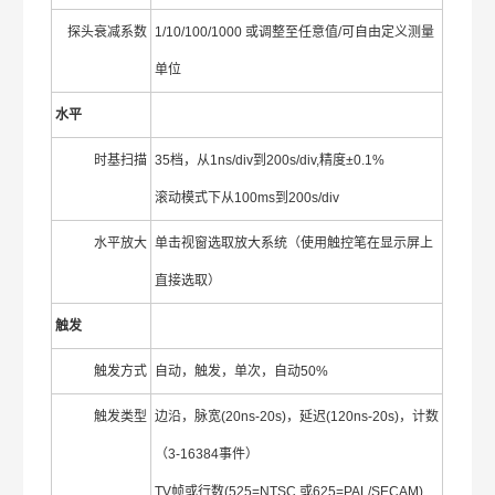
探头衰减系数
1/10/100/1000 或调整至任意值/可自由定义测量
单位
水平
时基扫描
35档，从1ns/div到200s/div,精度±0.1%
滚动模式下从100ms到200s/div
水平放大
单击视窗选取放大系统（使用触控笔在显示屏上
直接选取）
触发
触发方式
自动，触发，单次，自动50%
触发类型
边沿，脉宽(20ns-20s)，延迟(120ns-20s)，计数
（3-16384事件）
TV帧或行数(525=NTSC 或625=PAL/SECAM)