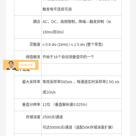
触发电平连续可调
耦合
AC，DC，高频限制，降噪—触发抑制（从
160ns到30s）
灵敏度
≤ 0.6 div (1kHz) / ≤ 1.5 div (整个带宽)
阈值触发
开始于16个自动测量值中的一个
数字处理
最大采样率
等效采样率50Gs/s ，每通道实时采样率2.5G s/s
或1Gs/s
垂直分辨率
12位 （垂直解析度0.025%）
存储深度
2500点/通道
可达50000点/通道（选配50K存储深度扩展）