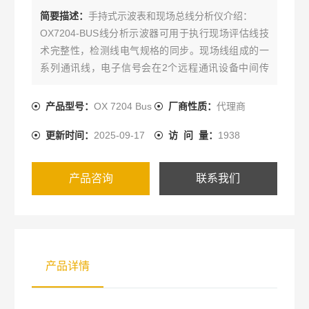
简要描述：
手持式示波表和现场总线分析仪介绍：
OX7204-BUS线分析示波器可用于执行现场评估线技
术完整性，检测线电气规格的同步。现场线组成的一
系列通讯线，电子信号会在2个远程通讯设备中间传
输。这样的传输系统会替换传统的4-20mA模拟信号。
在现场，各种干扰（布线的恶化，电磁波辐射，绝缘
产品型号：
OX 7204 Bus
厂商性质：
代理商
体老化，漏电等）可能会导致信号传输的误差。
更新时间：
2025-09-17
访 问 量：
1938
产品咨询
联系我们
产品详情