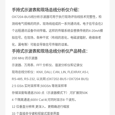
手持式示波表和现场总线分析仪
介绍：
OX7204-BUS线分析示波器可用于执行现场评估线技术完整性，检
测线电气规格的同步。现场线组成的一系列通讯线，电子信号会在2
个远程通讯设备中间传输。这样的传输系统会替换传统的4-20mA模
拟信号。在现场，各种干扰（布线的恶化，电磁波辐射，绝缘体老
化，漏电等）可能会导致信号传输的误差。
手持式示波表和现场总线分析仪
产品特点：
200 MHz 的示波器
示波器、万用表、FFT 分析仪、谐波分析仪和记录仪
现场总线分析仪：KNX, DALI, CAN, LIN, FLEXRAY, AS-I,
RS-485, RS-232, 以太网 (OX7202-BUS / OX7204 BUS)
2.5 GS/s 实时采样率,50GS/s 等效采样率
存储深度每通道2500 点（示波器模式下）,可扩展到50K
4 个隔离通道,600V Cat III,可同时显示8 个波形。
12 位垂直分辨率,更深入、更精确进行缩放
33 个直接命令键和视窗式菜单界面