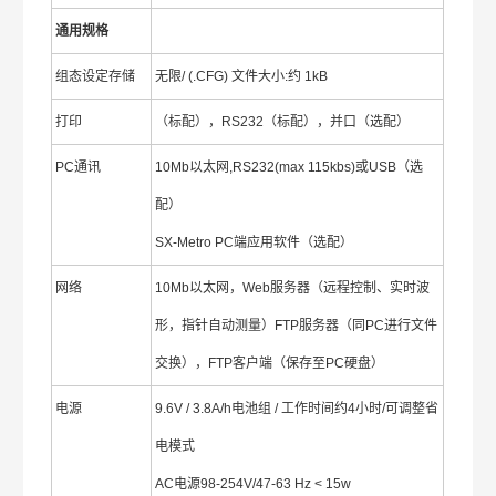
通用规格
组态设定存储
无限/ (.CFG) 文件大小:约 1kB
打印
（标配），RS232（标配），并口（选配）
PC通讯
10Mb以太网,RS232(max 115kbs)或USB（选
配）
SX-Metro PC端应用软件（选配）
网络
10Mb以太网，Web服务器（远程控制、实时波
形，指针自动测量）FTP服务器（同PC进行文件
交换），FTP客户端（保存至PC硬盘）
电源
9.6V / 3.8A/h电池组 / 工作时间约4小时/可调整省
电模式
AC电源98-254V/47-63 Hz < 15w