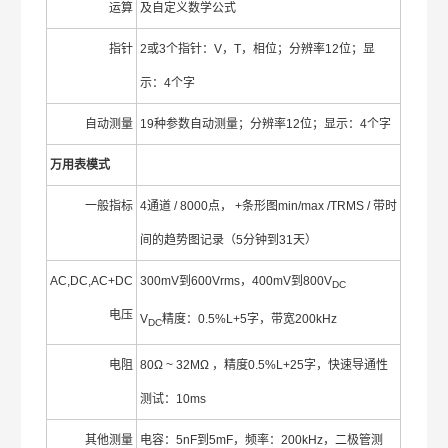
运算
及自定义数学公式
指针
2或3个指针：V，T，相位；分辨率12位；显
示：4个字
自动测量
19种参数自动测量；分辨率12位；显示：4个字
万用表模式
一般指标
4通道 / 8000点， +条形图min/max /TRMS / 带时
间的趋势图记录（5分钟到31天）
AC,DC,AC+DC
300mV到600Vrms，400mV到800V
DC
电压
V
精度：0.5%L+5字，带宽200kHz
DC
电阻
80Ω ~ 32MΩ ，精度0.5%L+25字，快速导通性
测试：10ms
其他测量
电容：5nF到5mF，频率：200kHz，二极管测