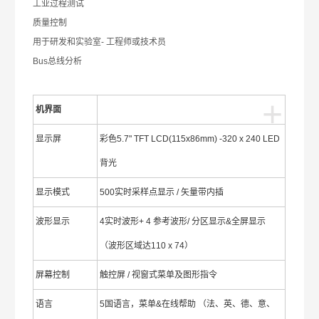
工业过程测试
质量控制
用于研发和实验室- 工程师或技术员
Bus总线分析
+
机界面
显示屏
彩色5.7" TFT LCD(115x86mm) -320 x 240 LED
背光
显示模式
500实时采样点显示 / 矢量带内插
波形显示
4实时波形+ 4 参考波形/ 分区显示&全屏显示
（波形区域达110 x 74）
屏幕控制
触控屏 / 视窗式菜单及图形指令
语言
5国语言，菜单&在线帮助 （法、英、德、意、