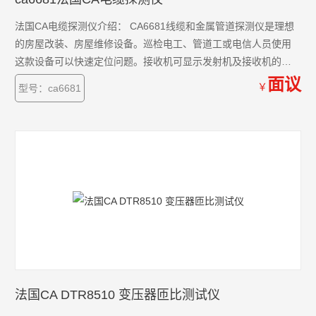
法国CA电缆探测仪介绍： CA6681线缆和金属管道探测仪是理想
的房屋改装、房屋维修设备。巡检电工、管道工或电信人员使用
这款设备可以快速定位问题。接收机可显示发射机及接收机的电
池容量，接收机带自动关机功能，发射机及接收机皆自带手电筒
面议
￥
型号：ca6681
功能（LED）,便于黑暗区域作业。
法国CA DTR8510 变压器匝比测试仪