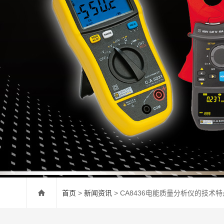
首页
>
新闻资讯
> CA8436电能质量分析仪的技术