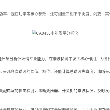
率、视在功率等核心参数，还可测量三相不平衡度、闪变，实
能质量分析仪凭借专业能力，在谐波检测中发挥核心作用，为各
步呈现各次谐波的幅值、相位，还能计算总谐波失真度，清晰呈
配电室的供电检测，诊断变压器、开关柜的谐波状况，及时发
量敏感的行业，可对供电回路开展谐波监测，助力企业排查谐