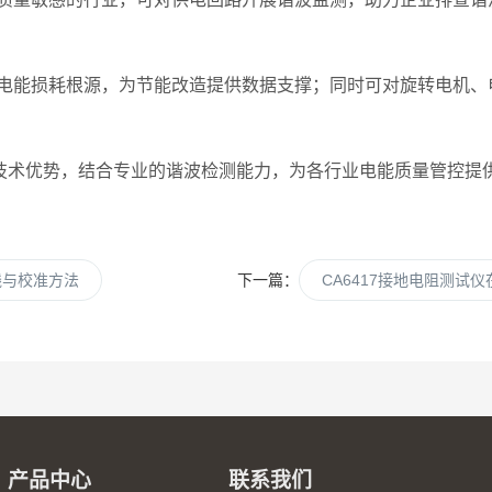
能损耗根源，为节能改造提供数据支撑；同时可对旋转电机、
技术优势，结合专业的谐波检测能力，为各行业电能质量管控提
线与校准方法
下一篇：
CA6417接地电阻测试
产品中心
联系我们