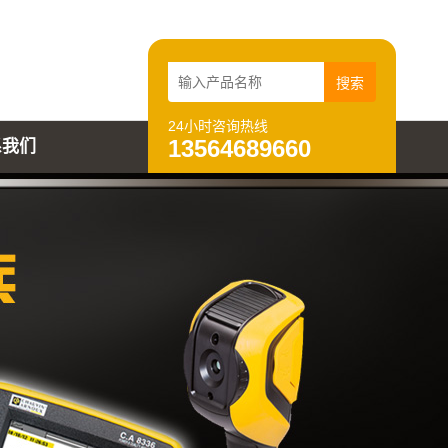
24小时咨询热线
13564689660
系我们