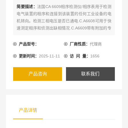
简要描述：
法国CA 6609相序检测仪/相序表用于检测
电气装置的相序和连接到该装置的任何工业设备的电
机转向。检测三相电压是否已通电.C.A6608可用于快
速测定相序和侦测出缺相情况.C.A6609带有附加的专
门设计，用于工业设备(电机，泵等等):检测旋转磁场
方向，无须接线判断接线相序.接线完成之后，相序的
产品型号：
厂商性质：
代理商
测试结果立即显示，要显示工业设备的测试结果，只
更新时间：
2025-11-11
访 问 量：
1656
需按下按钮即可。这些测试结果通过LED指示灯表示..
产品咨询
联系我们
产品详情