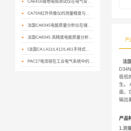
CA6416接地电阻测试仪在电气安全中的重要性
CA75N红外热像仪的测量精度与误差分析
法国CA8345电能质量分析仪在储能行业电能管理的核心利器
法国CA8345 高精度电能质量分析仪赋能节能行业的精准监测利器
产
I法国CA L411/L412/L461手持式数据记录仪上市通知
PAC27电流钳在工业电气系统中的作用
法国
D34
极低
生。
面，
输出
产品
1.测量