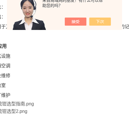
来自局域网的朋友！有什么可以帮
助您的吗？
 500:5, 1000:5, 1500:5
： 5A AC
适用于万用表（DMM）、功率表、谐波表以及带有AC电流量程的
应用
气设施
通空调
业维修
验室
厂维护