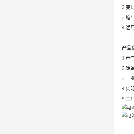
2.变比：
3.输出
4.
产品
1.电
2.暖
3.工
4.实
5.工