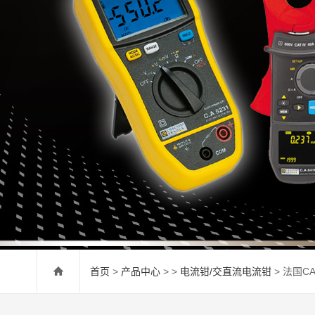
首页
>
产品中心
> >
电流钳/交直流电流钳
> 法国C