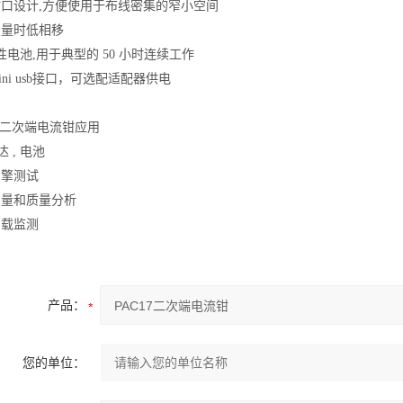
口设计,方便使用于布线密集的窄小空间
测量时低相移
碱性电池,用于典型的 50 小时连续工作
ini usb接口，可选配适配器供电
17二次端电流钳应用
达 , 电池
引擎测试
测量和质量分析
负载监测
产品：
您的单位：