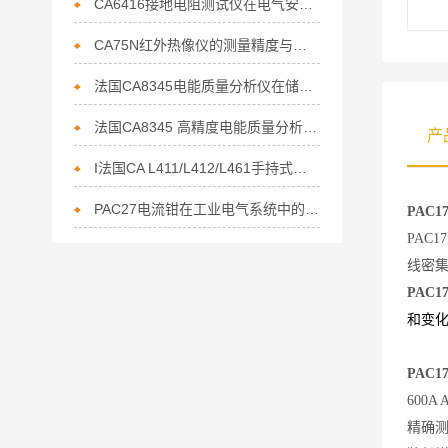
CA6416接地电阻测试仪在电气安全中的重要性
CA75N红外热像仪的测量精度与误差分析
法国CA8345电能质量分析仪在储能行业电能管理的核心利器
法国CA8345 高精度电能质量分析仪赋能节能行业的精准监测利器
产
I法国CA L411/L412/L461手持式数据记录仪上市通知
PAC27电流钳在工业电气系统中的作用
PAC
PAC
线密
PAC
和变
PAC
600A 
精确