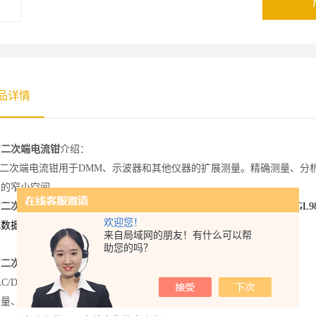
品详情
17二次端电流钳
介绍：
17二次端电流钳用于DMM、示波器和其他仪器的扩展测量。精确测量、
集的窄小空间。
17二次端电流钳
PAC27
还可以和日本图技的存储记录仪
GL240,GL84-M,GL9
欢迎您！
化数据
来自局域网的朋友！有什么可以帮
助您的吗？
17二次端电流钳
主要特点：
AC/DC
测量、分析并显示失真电流波形和谐波