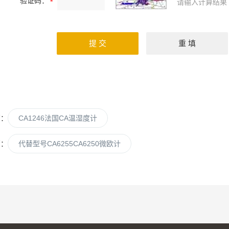
验证码：
请输入计算结果
篇：
CA1246法国CA温湿度计
篇：
代替型号CA6255CA6250微欧计