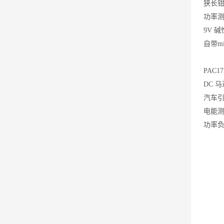
狭长钳
功率
9V 
自带m
PAC
DC 马
汽车
电能
功率