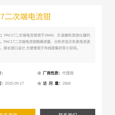
17二次端电流钳
述：
PAC17二次端电流钳用于DMM、示波器和其他仪器的
。PAC17二次端电流钳精确测量、分析并显示失真电流波
，狭长钳口设计,方便使用于布线密集的窄小空间。
号：
厂商性质：
代理商
间：
2025-09-17
访 问 量：
2868