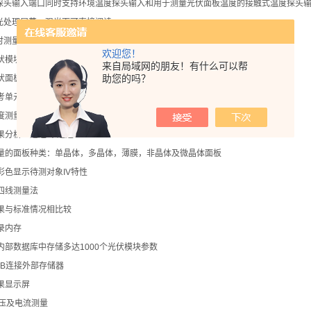
度探头输入端口同时支持环境温度探头输入和用于测量光伏面板温度的接触式温度探头
反光处理屏幕，强光下可直接阅读
同时测量多条光伏面板
欢迎您！
伏模块或组串的输出电压，测量上限是1,000 VDC
来自局域网的朋友！有什么可以帮
助您的吗？
伏面板或组串产生的电流，测量上限是10 ADC
单元上的光辐照[W/m²]
度测量
果分析：通过/不通过
量的面板种类：单晶体，多晶体，薄膜，非晶体及微晶体面板
彩色显示待测对象IV特性
四线测量法
果与标准情况相比较
录内存
内部数据库中存储多达1000个光伏模块参数
SB连接外部存储器
果显示屏
电压及电流测量