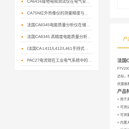
CA6416接地电阻测试仪在电气安全中的重要性
CA75N红外热像仪的测量精度与误差分析
法国CA8345电能质量分析仪在储能行业电能管理的核心利器
法国CA8345 高精度电能质量分析仪赋能节能行业的精准监测利器
产
I法国CA L411/L412/L461手持式数据记录仪上市通知
PAC27电流钳在工业电气系统中的作用
法国
FTV
达标，
伏面板
产品
> 用
> 可
> 可测
> 内置