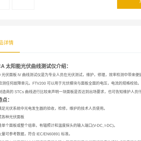
品详情
CA 太阳能光伏曲线测试仪
介绍：
200 光伏面板 IV 曲线测试仪是为专业人员在光伏测试，维护，修理，效率检测中带
检测任何故障单元。FTV200 可以用于光伏模块与面板全面的电压，电流的规格校验。测量
制造商的 STCs 曲线进行比较来声明一块面板是否达到出场要求，也可告知维护人员
特点：
于满足光伏系统中光电发生器的验收，检修，维护的技术人员使用。
测试各种光伏面板
量单个面板或整个组串，有辐照计和温度探头的输入端口(V-DC, I-DC)。
大量可参考数据，符合 IEC/EN60891 标准。