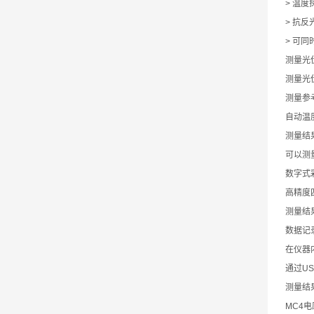
> 温
> 抗
> 可
测量光
测量光
测量参考
自动温
测量结
可以测
数字式
高精度
测量结
数据记
在仪器
通过U
测量结
MC4