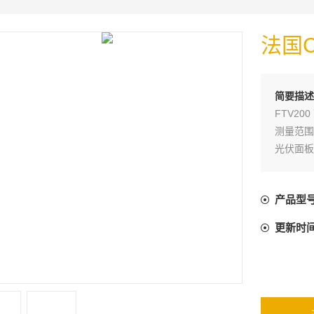
法国
简要描述
FTV2
测量范围
光伏面板
场要求，
产品型
更新时