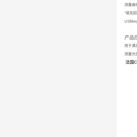
测量曲
“填充
USBk
产品
用于满
测量光
法国