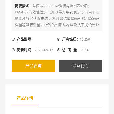
简要描述：
法国CA F65/F62泄漏电流钳表介绍：
F65/F62有效值泄漏电流测量万用钳表是专门用于测
量接地线的泄漏电流，您可以选择60mA或是600mA
档量程进行测量。特殊的钳形结构以及抗干扰设计让
测试探棒可达到更高的灵敏度（10μA 以及
100μA）。在测试小电流时，隔绝外界噪音也是相当
产品型号：
厂商性质：
代理商
重要的，它能让您的测量更准确可靠。
更新时间：
2025-09-17
访 问 量：
2084
产品咨询
联系我们
产品详情