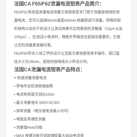
法国CA F65/F62泄漏电流钳表
产品简介：
F65/F62有效值泄漏电流测量万用钳表是专门用于测量接地线的泄
漏电流，您可以选择60mA或是600mA 档量程进行测量。特殊的钳
形结构以及抗干扰设计让测试探棒可达到更高的灵敏度（10μA 以及
100μA）。在测试小电流时，隔绝外界噪音也是相当重要的，它能
让您的测量更准确可靠。
F62/F65符合人体工学的设计让您能方便地使用单手操作，钳口直
径大小为28mm，是按的接地线大小所设计的。
法国
CA
泄漏电流钳表产品特点：
•
快速测量泄露电流
• 带电作业检测绝缘故障
• 电流有效值可测达100A
• 最大测量电压 600V AC/DC
• 频率测量（电压或电流输入均可）
• 电阻及导通性测量
• 测量值Hold功能
• MAX 按键功能可追踪捕捉最大启动电流值