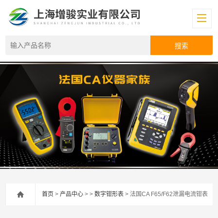
首页
>
产品中心
> >
数字钳形表
> 法国CA F65/F62泄漏电流钳表