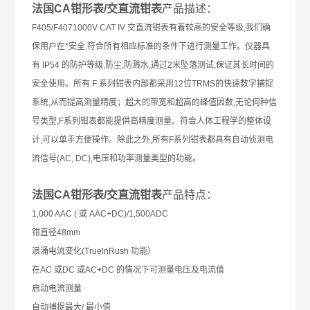
法国CA钳形表/交直流钳表
产品描述：
F405/F4071000V CAT IV 交直流钳表有着较高的安全等级,我们确
保用户在*安全,符合所有相应标准的条件下进行测量工作。仪器具
有 IP54 的防护等级,防尘,防溅水,通过2米坠落测试,保证其长时间的
安全使用。所有 F 系列钳表内部都采用12位TRMS的快速数字捕捉
系统,从而提高测量精度；超大的带宽和超高的峰值因数,无论何种信
号类型,F系列钳表都能提供高精度测量。符合人体工程学的整体设
计,可以单手方便操作。除此之外,所有F系列钳表都具有自动侦测电
流信号(AC, DC),电压和功率测量类型的功能。
法国CA钳形表/交直流钳表
产品特点：
1,000 AAC ( 或 AAC+DC)/1,500ADC
钳直径48mm
浪涌电流变化(TruelnRush 功能）
在AC 或DC 或AC+DC 的情况下可测量电压及电流值
启动电流测量
自动捕捉最大/ 最小值