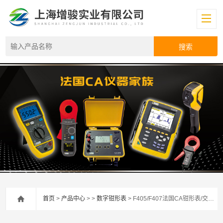
首页
>
产品中心
> >
数字钳形表
> F405/F407法国CA钳形表/交直流钳表