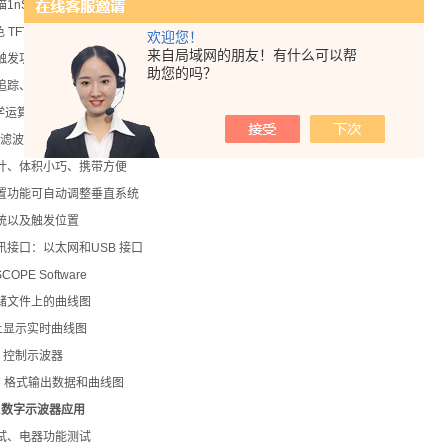
nS/DIV - 50S/DIV
 TFT-LCD 显示屏,800 x 480 像素
欢迎您！
来自局域网的朋友！有什么可以帮
触发功能：边沿、脉冲、视频、斜率、交替
助您的吗？
追踪、自动三种光标测量方式, 32 种参数自动测量功能
学运算功能,FFT 运算分屏显示功能
字滤波功能：低通、高通、带通、带阻
计、体积小巧、携带方便
置功能可自动调整垂直系统
统以及触发位置
讯接口：以太网和USB 接口
COPE Software
储文件上的曲线图
 上显示实时曲线图
C 控制示波器
el 格式输出数据和曲线图
A数字示波器
应用
试、电器功能测试