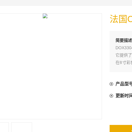
法国
简要描述
DOX3
它提供了
在8寸彩
调节的变
产品型
更新时