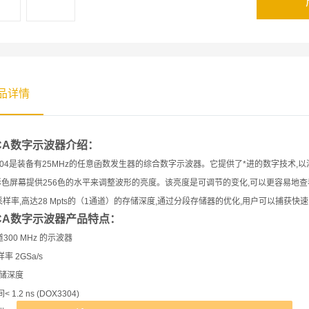
品详情
CA
数字示波器介绍：
3304是装备有25MHz的任意函数发生器的综合数字示波器。它提供了*进的数字技术,
彩色屏幕提供256色的水平来调整波形的亮度。该亮度是可调节的变化,可以更容易地查
s采样率,高达28 Mpts的（1通道）的存储深度,通过分段存储器的优化,用户可以捕获快
CA
数字示波器产品特点：
道300 MHz 的示波器
率 2GSa/s
存储深度
 1.2 ns (DOX3304)