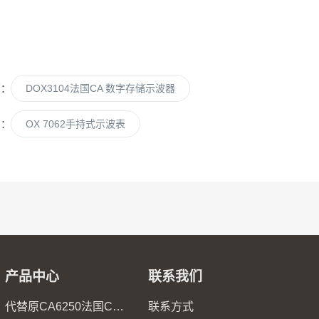
篇：
DOX3104法国CA 数字存储示波器
篇：
OX 7062手持式示波表
产品中心
联系我们
代替原CA6250法国CA6255微欧计
联系方式