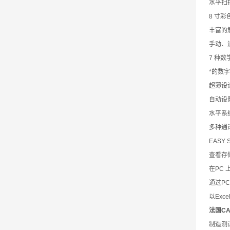
水平扫描1
8 寸彩色
丰富的
手动、
7 种数
*的数
超薄设
自动设
水平系
多种通
EASY S
查看存
在PC
通过P
以Exc
法国C
制造测