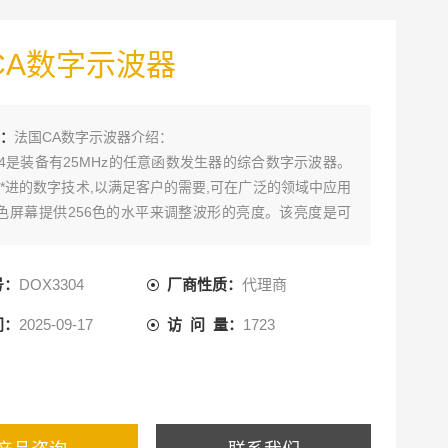
CA数字示波器
：
法国CA数字示波器介绍：
304是装备有25MHz的任意函数发生器的综合数字示波器。
*进的数字技术,以满足客户的需要,可在广泛的领域中应用
色屏幕提供256色的水平来调整波形的亮度。该亮度是可
化,可以更容易地查看。
号：
DOX3304
厂商性质：
代理商
间：
2025-09-17
访 问 量：
1723