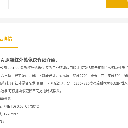
品详情
CA
原装红外热像仪详细介绍：
A公司 CA1889系列红外热像仪,专为工业环境应用设计,特别适用于预测性或预防性
*符合人体工程学设计；采用可旋转设计，显示屏可旋转270°，镜头可向上旋转70°，
89系列具有红外混合技术,更易于可见光识别。5″，1280×720高亮度触摸屏8GB的插入
电池板,可根据需求更换不同充电制式插头。
 480像素
NETD) 0.05°C@30°C
0.99 mrad
区域