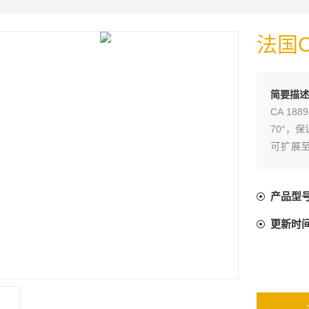
法国
简要描述
CA 1
70°，保
可扩展至
构，使用
光与红外
产品型
安卓平台
更新时