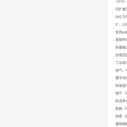
-20°C
可扩展至
500 
5″，1
支持wif
视频传
热像融
应用范
工业现
电气、
楼宇中
研发部
电气（
检测发
机械（
热感（
建筑物