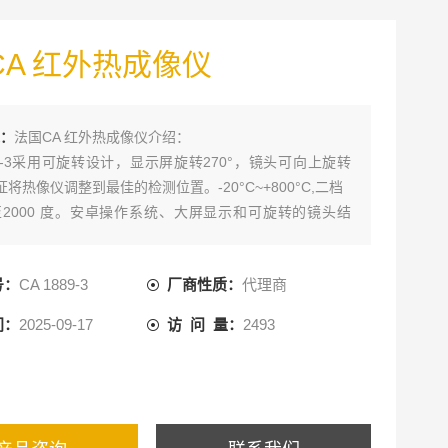
CA 红外热成像仪
：
法国CA 红外热成像仪介绍：
889-3采用可旋转设计，显示屏旋转270°，镜头可向上旋转
证将热像仪调整到最佳的检测位置。-20°C~+800°C,二档
2000 度。安卓操作系统、大屏显示和可旋转的镜头结
便捷、功能*，还可同步采集可见
图像，并以画中画或融合的方式显示，同时还支持开放的
号：
CA 1889-3
厂商性质：
代理商
应用。
间：
2025-09-17
访 问 量：
2493