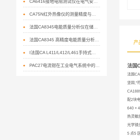
CA6416接地电阻测试仪在电气安全中的重要性
CA75N红外热像仪的测量精度与误差分析
法国CA8345电能质量分析仪在储能行业电能管理的核心利器
法国CA8345 高精度电能质量分析仪赋能节能行业的精准监测利器
产
I法国CA L411/L412/L461手持式数据记录仪上市通知
PAC27电流钳在工业电气系统中的作用
法国
法国C
坚固,
CA18
配2块
640 ×
热灵敏度（
光学镜头 
5 点5 