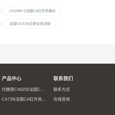
篇：
CA1889-2法国CA红外热像仪
篇：
法国CA E3N记录仪电流钳
产品中心
联系我们
代替原CA6250法国CA6255微欧计
联系方式
CA73N法国CA红外热像仪
在线咨询