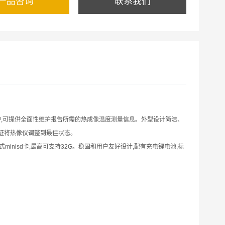
产品咨询
联系我们
维护,可提供全面性维护报告所需的热成像温度测量信息。外型设计简洁、
保证将热像仪调整到最佳状态。
式minisd卡,最高可支持32G。稳固和用户友好设计,配有充电锂电池,标