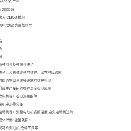
~+800°C,二档
2000 度
万像素,CMOS 模组
280×720高亮度触摸屏
i
输
合
围：
场预测性及预防性维护
电子、及机械设备的维护、潜在故障诊断
的暖通空调系统等设施的维护检测
门或生产车间的各种温度检测应用
发电机等）检测连接故障
电机中热量分布
电动机等）测量电动机表面温度,避免电动机过热
液体泄漏/ 能量耗损）
能耗检测过热,绝缘不良等