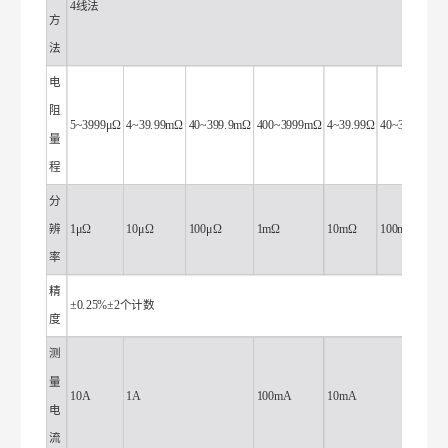
4线法
方
法
电
阻
5~3999μΩ
4~39.99mΩ
40~399.9mΩ
400~3999mΩ
4~39.99Ω
40~399.9Ω
量
程
分
辨
1μΩ
10μΩ
100μΩ
1mΩ
10mΩ
100mΩ
率
精
±0.25%±2个计数
度
测
量
10A
1A
100mA
10mA
电
流