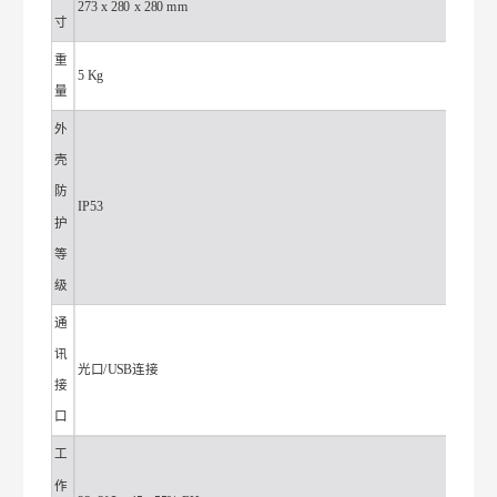
273 x 280 x 280 mm
寸
重
5 Kg
量
外
壳
防
IP53
护
等
级
通
讯
光口/USB连接
接
口
工
作