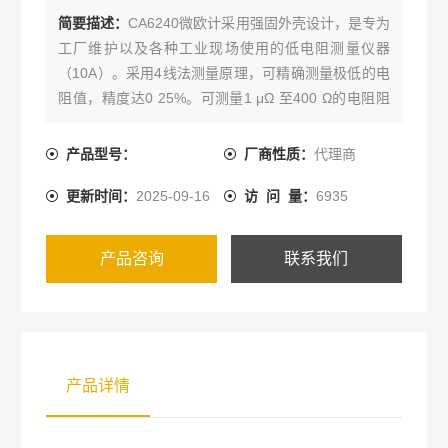
简要描述：
CA6240微欧计采用强固外壳设计，是专为
工厂维护以及各种工业现场使用的低电阻测量仪器
（10A）。采用4线法测量原理，可精确测量极低的电
阻值，精度达0 25%。可测量1 μΩ 至400 Ω的电阻阻
值，分辨率达1μΩ。可选择10A、1A、100 mA或10
mA测试电流，并具有测试电流反向功能。
产品型号：
厂商性质：
代理商
更新时间：
2025-09-16
访 问 量：
6935
产品咨询
联系我们
产品详情