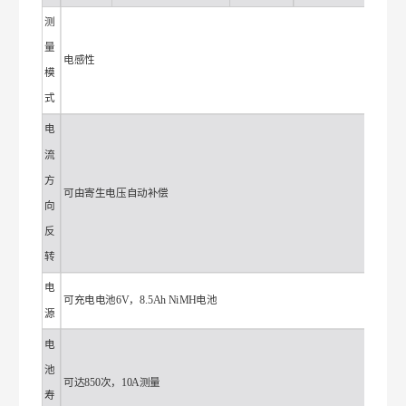
测
量
电感性
模
式
电
流
方
可由寄生电压自动补偿
向
反
转
电
可充电电池6V，8.5Ah NiMH电池
源
电
池
可达850次，10A测量
寿