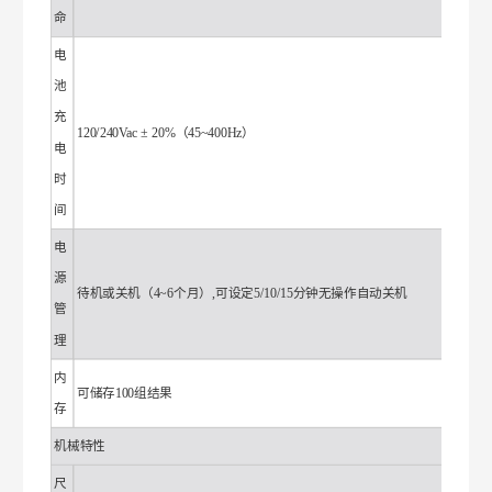
命
电
池
充
120/240Vac ± 20%（45~400Hz）
电
时
间
电
源
待机或关机（4~6个月）,可设定5/10/15分钟无操作自动关机
管
理
内
可储存100组结果
存
机械特性
尺