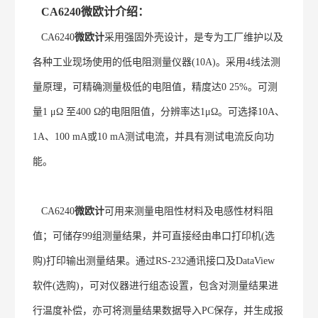
CA6240
微欧计
介绍：
CA6240
微欧计
采用强固外壳设计，是专为工厂维护以及
各种工业现场使用的低电阻测量仪器(10A)。采用4线法测
量原理，可精确测量极低的电阻值，精度达0 25%。可测
量1 μΩ 至400 Ω的电阻阻值，分辨率达1μΩ。可选择10A、
1A、100 mA或10 mA测试电流，并具有测试电流反向功
能。
CA6240
微欧计
可用来测量电阻性材料及电感性材料阻
值；可储存99组测量结果，并可直接经由串口打印机(选
购)打印输出测量结果。通过RS-232通讯接口及DataView
软件(选购)，可对仪器进行组态设置，包含对测量结果进
行温度补偿，亦可将测量结果数据导入PC保存，并生成报