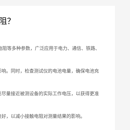
电阻？
电阻等多种参数，广泛应用于电力、通信、铁路、
响。同时，检查测试仪的电池电量，确保电池充
尽量接近被测设备的实际工作电压，以获得更准
好，以减小接触电阻对测量结果的影响。