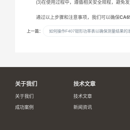
(3)在使用过程中，遵循相关安全规程，避免发
通过以上步骤和注意事项，我们可以确保
CA
上一篇：
如何操作F407钳形功率表以确保测量结果的
关于我们
技术文章
关于我们
技术文章
成功案例
新闻资讯