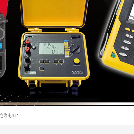
量绝缘电阻？