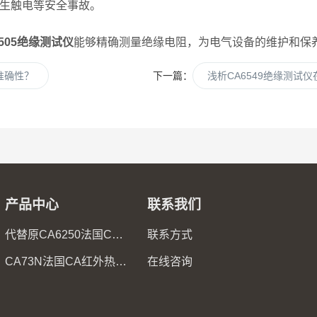
生触电等安全事故。
6505绝缘测试仪
能够精确测量绝缘电阻，为电气设备的维护和保
准确性？
下一篇：
浅析CA6549绝缘测试
产品中心
联系我们
代替原CA6250法国CA6255微欧计
联系方式
CA73N法国CA红外热像仪
在线咨询