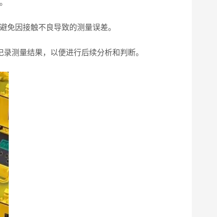
。
避免因接触不良导致的测量误差。
记录测量结果，以便进行后续分析和判断。