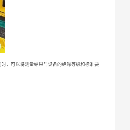
时，可以将测量结果与设备的绝缘等级和标准要