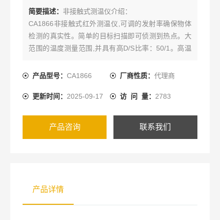
简要描述：
非接触式测温仪介绍：
CA1866非接触式红外测温仪,可调的发射率确保物体
检测的真实性。简单的目标扫描即可侦测到热点。大
范围的温度测量范围,并具有高D/S比率：50/1。高温
报警功能可在超过设定探测温度下报警。宽测量范
围： - 50°C至+1000℃，精度：±（读数的1.5％+
产品型号：
CA1866
厂商性质：
代理商
2°C）。D/S：50/1高、低告警，最小/最大/平均值/
更新时间：
2025-09-17
访 问 量：
2783
HOLD功能。广泛用于电力机械等预防性和质量检测
产品咨询
联系我们
产品详情